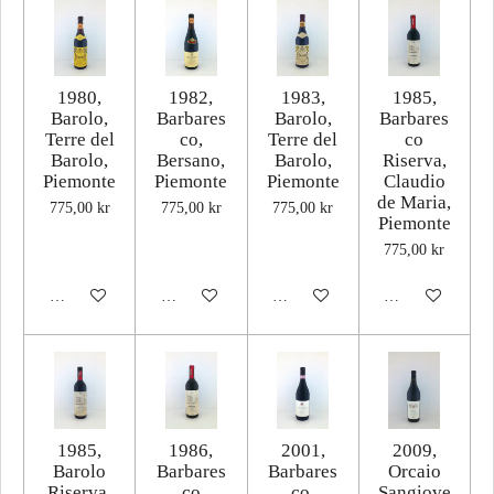
1980,
1982,
1983,
1985,
Barolo,
Barbares
Barolo,
Barbares
Terre del
co,
Terre del
co
Barolo,
Bersano,
Barolo,
Riserva,
Piemonte
Piemonte
Piemonte
Claudio
de Maria,
775,00 kr
775,00 kr
775,00 kr
Piemonte
775,00 kr
Lägg till i varukorg
Lägg till i varukorg
Lägg till i varukorg
Lägg till i varuk
1985,
1986,
2001,
2009,
Barolo
Barbares
Barbares
Orcaio
Riserva,
co
co,
Sangiove