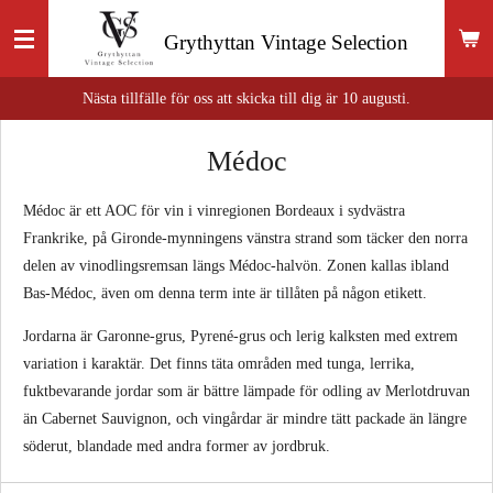
Hoppa
Grythyttan
Vintage Selection
till
huvudinnehållet
Nästa tillfälle för oss att skicka till dig är 10 augusti.
Médoc
Médoc är ett AOC för vin i vinregionen Bordeaux i sydvästra
Frankrike, på Gironde-mynningens vänstra strand som täcker den norra
delen av vinodlingsremsan längs Médoc-halvön. Zonen kallas ibland
Bas-Médoc, även om denna term inte är tillåten på någon etikett.
Jordarna är Garonne-grus, Pyrené-grus och lerig kalksten med extrem
variation i karaktär. Det finns täta områden med tunga, lerrika,
fuktbevarande jordar som är bättre lämpade för odling av Merlotdruvan
än Cabernet Sauvignon, och vingårdar är mindre tätt packade än längre
söderut, blandade med andra former av jordbruk.