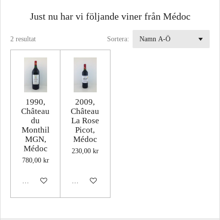
Just nu har vi följande viner från Médoc
2 resultat
Sortera:
1990,
2009,
Château
Château
du
La Rose
Monthil
Picot,
MGN,
Médoc
Médoc
230,00 kr
780,00 kr
Lägg till i varukorg
Lägg till i varukorg