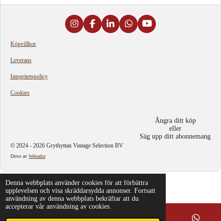
e
d
s
i
I
F
L
W
Y
g
n
a
i
h
o
s
c
n
a
u
Köpvillkor
t
e
k
t
T
a
b
e
s
u
Leverans
g
o
d
A
b
r
o
I
p
e
Integritetspolicy
a
k
n
p
m
Cookies
Ångra ditt köp
eller
Säg upp ditt abonnemang
© 2024 - 2026 Grythyttan Vintage Selection BV
Drivs av
Webador
Denna webbplats använder cookies för att förbättra
upplevelsen och visa skräddarsydda annonser. Fortsatt
användning av denna webbplats bekräftar att du
accepterar vår användning av cookies.