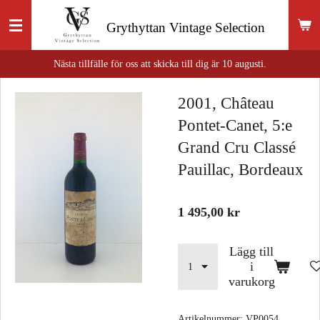
Hoppa
Grythyttan
Vintage Selection
till
huvudinnehållet
Nästa tillfälle för oss att skicka till dig är 10 augusti.
2001, Château
Pontet-Canet, 5:e
Grand Cru Classé
Pauillac, Bordeaux
1 495,00 kr
Lägg till
i
varukorg
Artikelnummer:
VP0054