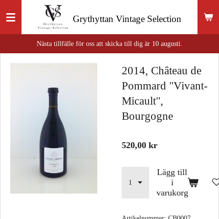
Hoppa
Grythyttan
Vintage Selection
till
huvudinnehållet
Nästa tillfälle för oss att skicka till dig är 10 augusti.
2014, Château de
Pommard "Vivant-
Micault",
Bourgogne
520,00 kr
Lägg till
i
varukorg
Artikelnummer:
CB0007