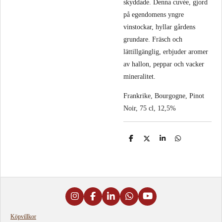
skyddade. Denna cuvée, gjord
på egendomens yngre
vinstockar, hyllar gårdens
grundare. Fräsch och
lättillgänglig, erbjuder aromer
av hallon, peppar och vacker
mineralitet.
Frankrike, Bourgogne, Pinot
Noir, 75 cl, 12,5%
D
D
D
D
e
e
e
e
l
l
l
l
a
a
a
a
m
e
d
s
i
I
F
L
W
Y
g
n
a
i
h
o
s
c
n
a
u
Köpvillkor