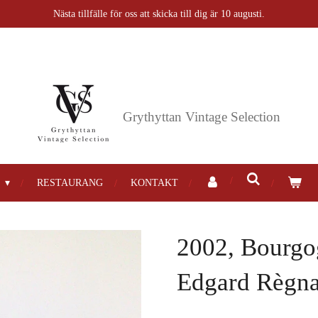
Nästa tillfälle för oss att skicka till dig är 10 augusti.
Grythyttan
Vintage Selection
P
RESTAURANG
KONTAKT
2002, Bourgo
Edgard Règna