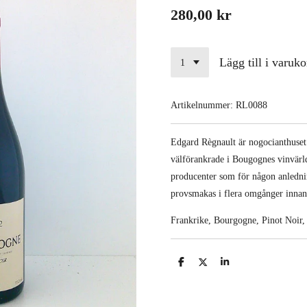
280,00 kr
Lägg till i varuko
Artikelnummer:
RL0088
Edgard Règnault är nogocianthuset 
välförankrade i Bougognes vinvärld
producenter som för någon anlednin
provsmakas i flera omgånger innan 
Frankrike, Bourgogne, Pinot Noir,
D
D
D
e
e
e
l
l
l
a
a
a
m