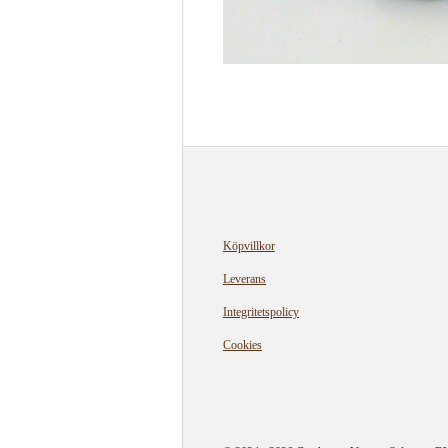
Köpvillkor
Leverans
Integritetspolicy
Cookies