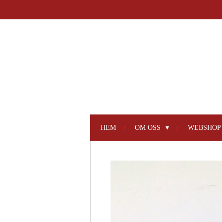
Hoppa
till
huvudinnehållet
HEM
OM OSS
WEBSHO