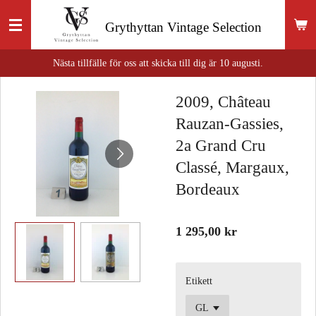
Hoppa
Grythyttan
Vintage Selection
till
huvudinnehållet
Nästa tillfälle för oss att skicka till dig är 10 augusti.
2009, Château
Rauzan-Gassies,
2a Grand Cru
Classé, Margaux,
Bordeaux
1 295,00 kr
Etikett