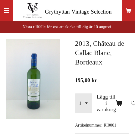
Hoppa
Grythyttan
Vintage Selection
till
huvudinnehållet
Nästa tillfälle för oss att skicka till dig är 10 augusti.
2013, Château de
Callac Blanc,
Bordeaux
195,00 kr
Lägg till
i
varukorg
Artikelnummer:
RI0001