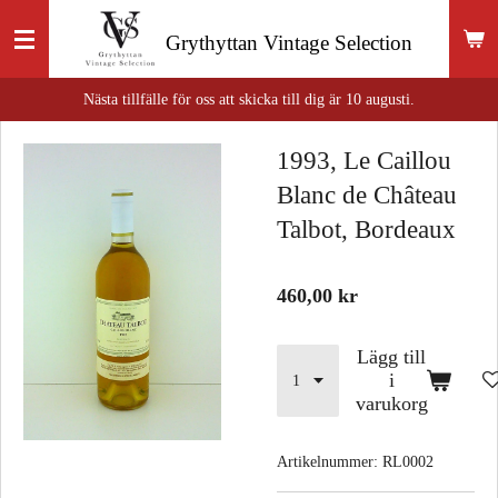
Hoppa
Grythyttan
Vintage Selection
till
huvudinnehållet
Nästa tillfälle för oss att skicka till dig är 10 augusti.
1993, Le Caillou
Blanc de Château
Talbot, Bordeaux
460,00 kr
Lägg till
i
varukorg
Artikelnummer:
RL0002