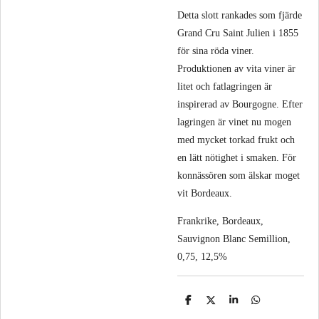
Detta slott rankades som fjärde
Grand Cru Saint Julien i 1855
för sina röda viner.
Produktionen av vita viner är
litet och fatlagringen är
inspirerad av Bourgogne. Efter
lagringen är vinet nu mogen
med mycket torkad frukt och
en lätt nötighet i smaken. För
konnässören som älskar moget
vit Bordeaux.
Frankrike, Bordeaux,
Sauvignon Blanc Semillion,
0,75, 12,5%
D
D
D
D
e
e
e
e