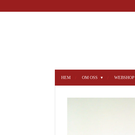
Hoppa
till
huvudinnehållet
HEM
OM OSS
WEBSHO