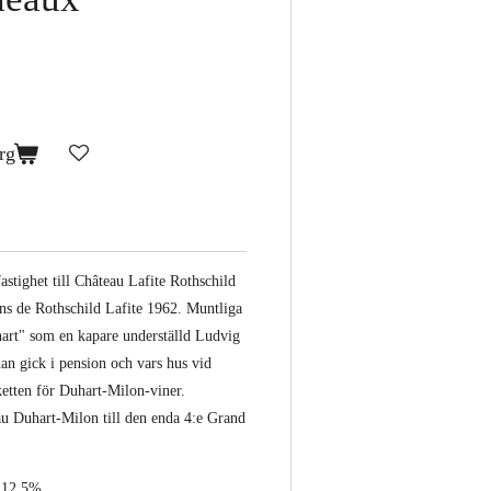
rg
stighet till Château Lafite Rothschild
s de Rothschild Lafite 1962. Muntliga
hart" som en kapare underställd Ludvig
an gick i pension och vars hus vid
ketten för Duhart-Milon-viner.
au Duhart-Milon till den enda 4:e Grand
, 12,5%