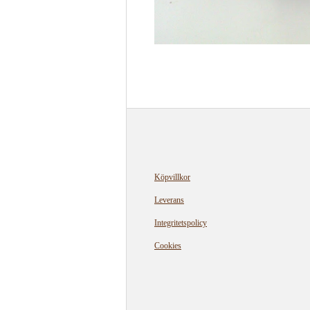
Köpvillkor
Leverans
Integritetspolicy
Cookies