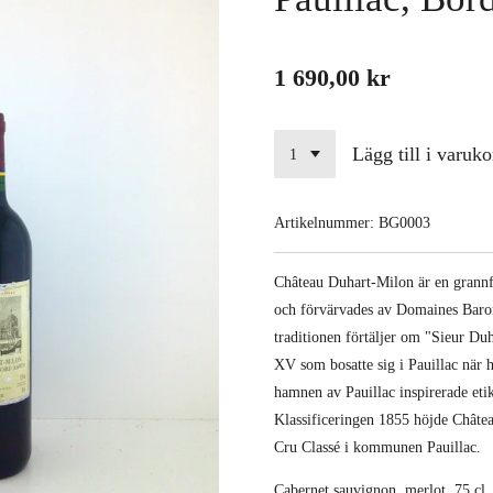
1 690,00 kr
Lägg till i varuko
Artikelnummer:
BG0003
Château Duhart-Milon är en grannfa
och förvärvades av Domaines Baron
traditionen förtäljer om "Sieur Du
XV som bosatte sig i Pauillac när h
hamnen av Pauillac inspirerade eti
Klassificeringen 1855 höjde Châte
Cru Classé i kommunen Pauillac.
Cabernet sauvignon, merlot, 75 cl