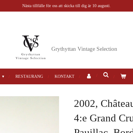
Nästa tillfälle för oss att skicka till dig är 10 augusti.
Grythyttan
Vintage Selection
P
RESTAURANG
KONTAKT
2002, Châtea
4:e Grand Cru
Pauillac, Bor