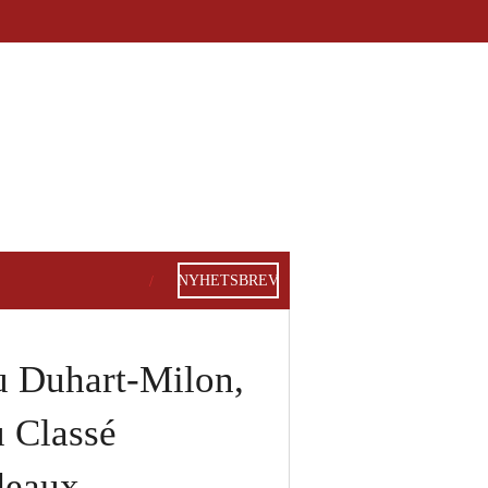
NYHETSBREV
u Duhart-Milon,
 Classé
deaux