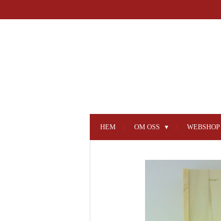
Hoppa
till
huvudinnehållet
HEM
OM OSS
WEBSHO