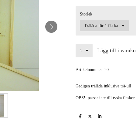
Storlek
Lägg till i varuko
Artikelnummer:
20
Gedigen trälåda inklusive trä-ull
OBS!: passar inte till tyska flaskor
D
D
D
e
e
e
l
l
l
a
a
a
m