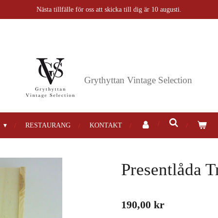
Nästa tillfälle för oss att skicka till dig är 10 augusti.
Grythyttan
Vintage Selection
P
RESTAURANG
KONTAKT
Presentlåda T
190,00 kr