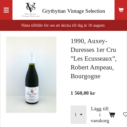
Hoppa
Grythyttan
Vintage Selection
till
huvudinnehållet
Nästa tillfälle för oss att skicka till dig är 10 augusti.
1990, Auxey-
Duresses 1er Cru
”Les Ecusseaux”,
Robert Ampeau,
Bourgogne
1 560,00 kr
Lägg till
i
varukorg