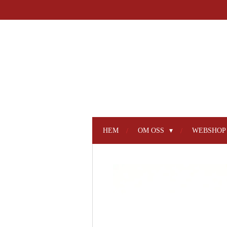
Hoppa
till
huvudinnehållet
HEM
OM OSS
WEBSHO