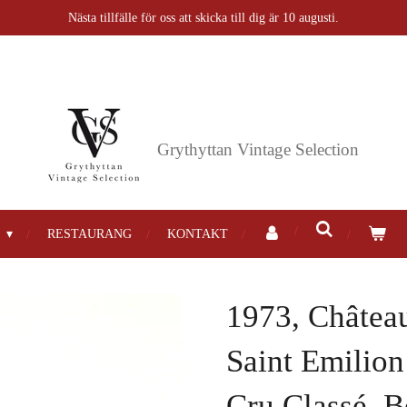
Nästa tillfälle för oss att skicka till dig är 10 augusti.
Grythyttan
Vintage Selection
P
RESTAURANG
KONTAKT
1973, Château
Saint Emilio
Cru Classé, 