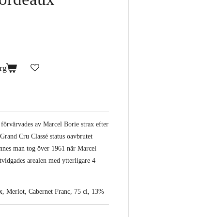
rg
förvärvades av Marcel Borie strax efter
t Grand Cru Classé status oavbrutet
nnes man tog över 1961 när Marcel
tvidgades arealen med ytterligare 4
x, Merlot, Cabernet Franc, 75 cl, 13%