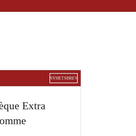
NYHETSBREV
èque Extra
stomme