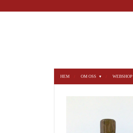
Hoppa
till
huvudinnehållet
HEM
OM OSS
WEBSHO