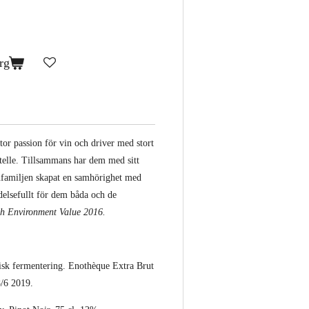
rg
tor passion för vin och driver med stort
telle. Tillsammans har dem med sitt
nfamiljen skapat en samhörighet med
delsefullt för dem båda och de
h Environment Value 2016.
isk fermentering.
Enothèque Extra Brut
8/6 2019.