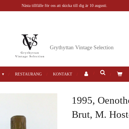
Nästa tillfälle för oss att skicka till dig är 10 augusti.
Grythyttan
Vintage Selection
P
RESTAURANG
KONTAKT
1995, Oenoth
Brut, M. Ho