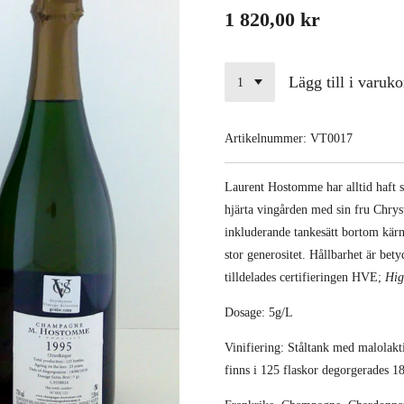
1 820,00 kr
Lägg till i varuko
Artikelnummer:
VT0017
L
aurent Hostomme har alltid haft s
hjärta vingården med sin fru Chrys
inkluderande tankesätt bortom kär
stor generositet.
Hållbarhet är bety
tilldelades certifieringen HVE;
Hig
Dosage: 5g/L
Vinifiering: Ståltank med malolakt
finns i 125 flaskor degorgerades 1