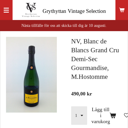
Hoppa
Grythyttan
Vintage Selection
till
huvudinnehållet
Nästa tillfälle för oss att skicka till dig är 10 augusti.
NV, Blanc de
Blancs Grand Cru
Demi-Sec
Gourmandise,
M.Hostomme
490,00 kr
Lägg till
i
varukorg