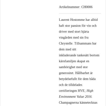
Artikelnummer:
CH0006
L
aurent Hostomme har alltid
haft stor passion för vin och
driver med stort hjärta
vingården med sin fru
Chrystelle. Tillsammans har
dem med sitt
inkluderande tankesätt bortom
kärnfamiljen skapat en
samhörighet med stor
generositet.
Hållbarhet är
betydelsefullt för dem båda
och de tilldelades
certifieringen HVE;
High
Environment Value 2016.
Champagnerna kännetecknas