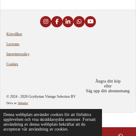
a
a
a
a
m
e
d
s
i
I
F
L
W
Y
g
n
a
i
h
o
s
c
n
a
u
Köpvillkor
t
e
k
t
T
a
b
e
s
u
Leverans
g
o
d
A
b
r
o
I
p
e
Integritetspolicy
a
k
n
p
m
Cookies
Ångra ditt köp
eller
Säg upp ditt abonnemang
© 2024 - 2026 Grythyttan Vintage Selection BV
Drivs av
Webador
Denna webbplats använder cookies för att förbättra
upplevelsen och visa skräddarsydda annonser. Fortsatt
användning av denna webbplats bekräftar att du
accepterar vår användning av cookies.