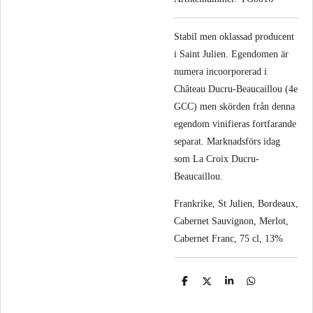
Stabil men oklassad producent
i Saint Julien. Egendomen är
numera incoorporerad i
Château Ducru-Beaucaillou (4e
GCC) men skörden från denna
egendom vinifieras fortfarande
separat. Marknadsförs idag
som La Croix Ducru-
Beaucaillou.
Frankrike, St Julien, Bordeaux,
Cabernet Sauvignon, Merlot,
Cabernet Franc, 75 cl, 13%
D
D
D
D
e
e
e
e
l
l
l
l