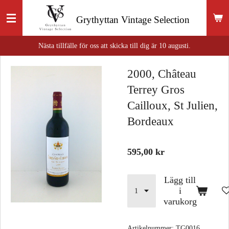
Hoppa
Grythyttan
Vintage Selection
till
huvudinnehållet
Nästa tillfälle för oss att skicka till dig är 10 augusti.
2000, Château
Terrey Gros
Cailloux, St Julien,
Bordeaux
595,00 kr
Lägg till
i
varukorg
Artikelnummer:
TG0016