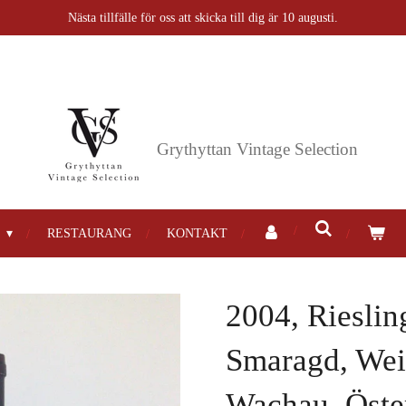
Nästa tillfälle för oss att skicka till dig är 10 augusti.
Grythyttan
Vintage Selection
P
RESTAURANG
KONTAKT
2004, Rieslin
Smaragd, Wei
Wachau, Öste