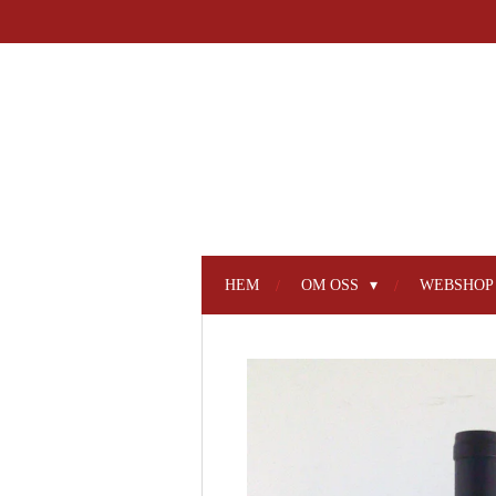
Hoppa
till
huvudinnehållet
HEM
OM OSS
WEBSHO