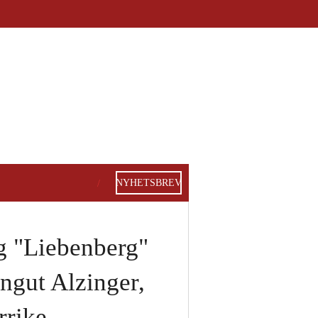
NYHETSBREV
g "Liebenberg"
ngut Alzinger,
rrike