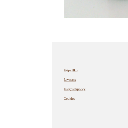
Köpvillkor
Leverans
Integritetspolicy
Cookies