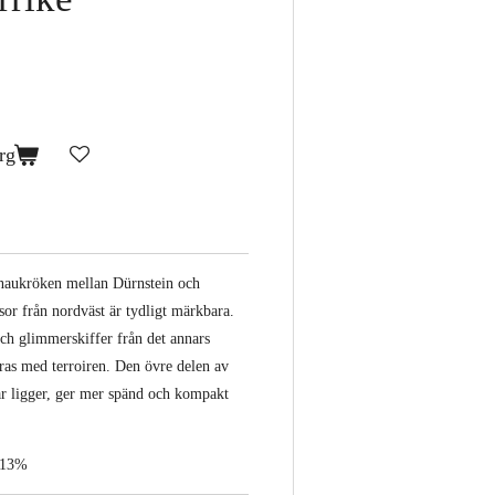
rg
onaukröken mellan Dürnstein och
sor från nordväst är tydligt märkbara.
och glimmerskiffer från det annars
ras med terroiren. Den övre delen av
ar ligger, ger mer spänd och kompakt
, 13%