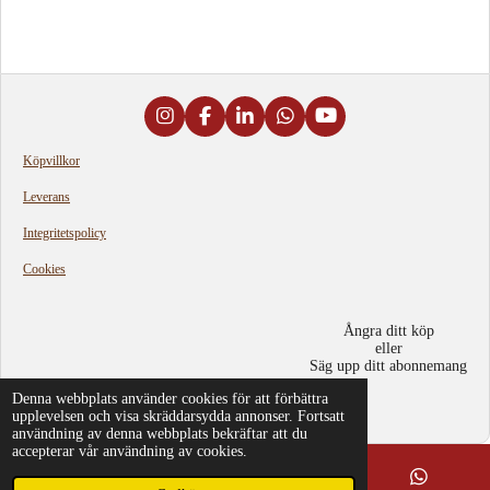
e
e
e
e
l
l
l
l
a
a
a
a
m
e
d
s
i
I
F
L
W
Y
g
n
a
i
h
o
s
c
n
a
u
Köpvillkor
t
e
k
t
T
a
b
e
s
u
Leverans
g
o
d
A
b
r
o
I
p
e
Integritetspolicy
a
k
n
p
m
Cookies
Ångra ditt köp
eller
Säg upp ditt abonnemang
© 2024 - 2026 Grythyttan Vintage Selection BV
Denna webbplats använder cookies för att förbättra
Drivs av
Webador
upplevelsen och visa skräddarsydda annonser. Fortsatt
användning av denna webbplats bekräftar att du
accepterar vår användning av cookies.