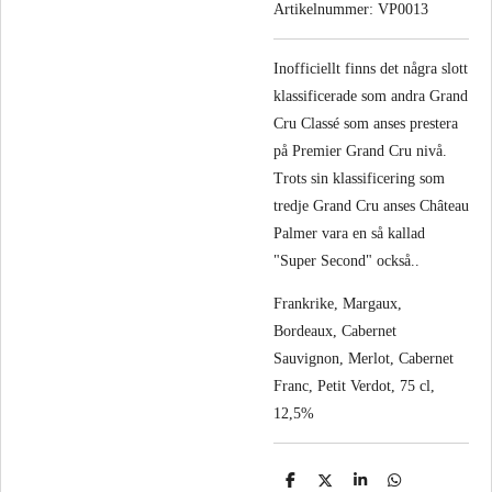
Artikelnummer:
VP0013
Inofficiellt finns det några slott
klassificerade som andra Grand
Cru Classé som anses prestera
på Premier Grand Cru nivå.
Trots sin klassificering som
tredje Grand Cru anses Château
Palmer vara en så kallad
"Super Second" också..
Frankrike, Margaux,
Bordeaux, Cabernet
Sauvignon, Merlot, Cabernet
Franc, Petit Verdot, 75 cl,
12,5%
D
D
D
D