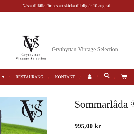
Nästa tillfälle för oss att skicka till dig är 10 augusti.
Grythyttan
Vintage Selection
P
RESTAURANG
KONTAKT
Sommarlåda 
995,00 kr