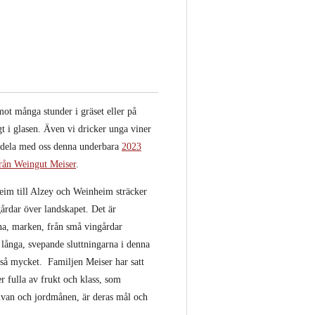
ot många stunder i gräset eller på
gt i glasen. Även vi dricker unga viner
att dela med oss denna underbara
2023
rån Weingut Meiser
.
im till Alzey och Weinheim sträcker
gårdar över landskapet. Det är
na, marken, från små vingårdar
 långa, svepande sluttningarna i denna
 så mycket. Familjen Meiser har satt
er fulla av frukt och klass, som
ruvan och jordmånen, är deras mål och