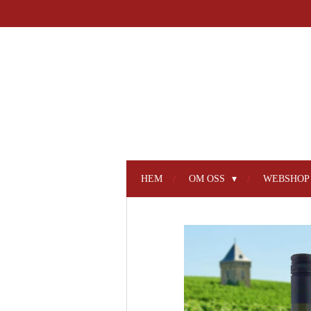
Hoppa
till
huvudinnehållet
HEM
OM OSS
WEBSHO