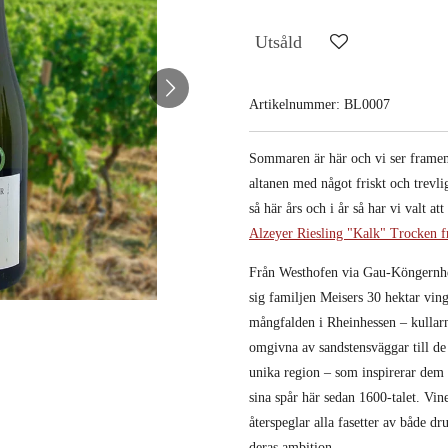
Utsåld
Artikelnummer:
BL0007
Sommaren är här och vi ser framem
altanen med något friskt och trevli
så här års och i år så har vi valt 
Alzeyer Riesling "Kalk" Trocken f
Från Westhofen via Gau-Köngernhe
sig familjen Meisers 30 hektar vin
mångfalden i Rheinhessen – kullar
omgivna av sandstensväggar till de
unika region – som inspirerar dem
sina spår här sedan 1600-talet. Vin
återspeglar alla fasetter av både d
deras ambition.