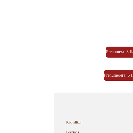
Prenumera: 3 fl
Prenumerera: 6 fl
Köpvillkor
Leverans